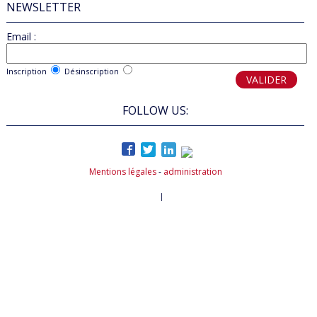
NEWSLETTER
Email :
Inscription
Désinscription
FOLLOW US:
Mentions légales
-
administration
Powered by aiw-asso
|
all-in-web © 2026